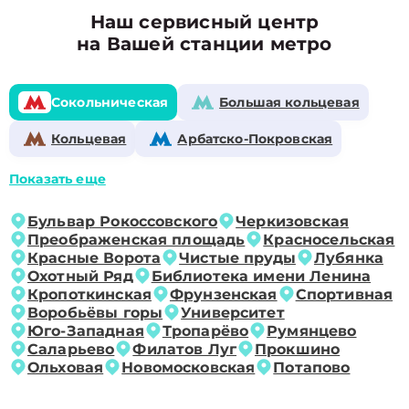
Наш сервисный центр
на Вашей станции метро
Сокольническая
Большая кольцевая
Кольцевая
Арбатско-Покровская
Показать еще
Бульвар Рокоссовского
Черкизовская
Преображенская площадь
Красносельская
Красные Ворота
Чистые пруды
Лубянка
Охотный Ряд
Библиотека имени Ленина
Кропоткинская
Фрунзенская
Спортивная
Воробьёвы горы
Университет
Юго-Западная
Тропарёво
Румянцево
Саларьево
Филатов Луг
Прокшино
Ольховая
Новомосковская
Потапово