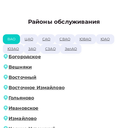
Районы обслуживания
ВАО
ЦАО
САО
СВАО
ЮВАО
ЮАО
ЮЗАО
ЗАО
СЗАО
ЗелАО
Богородское
Вешняки
Восточный
Восточное Измайлово
Гольяново
Ивановское
Измайлово