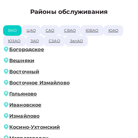
Районы обслуживания
ВАО
ЦАО
САО
СВАО
ЮВАО
ЮАО
ЮЗАО
ЗАО
СЗАО
ЗелАО
Богородское
Вешняки
Восточный
Восточное Измайлово
Гольяново
Ивановское
Измайлово
Косино-Ухтомский