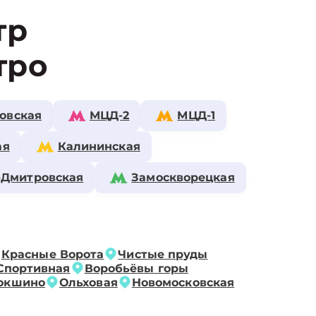
тр
тро
овская
МЦД-2
МЦД-1
ая
Калининская
-Дмитровская
Замоскворецкая
Красные Ворота
Чистые пруды
Спортивная
Воробьёвы горы
окшино
Ольховая
Новомосковская