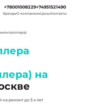
+78001008229
+74951521490
Бренд
О компании
Цены
Контакты
тиконтроллера)
ллера
лера) на
оскве
й на ремонт до 3-х лет