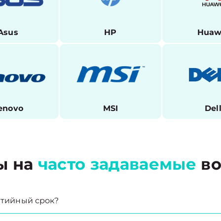
Asus
HP
Huaw
enovo
MSI
Del
ы на
часто задаваемые
во
антийный срок?