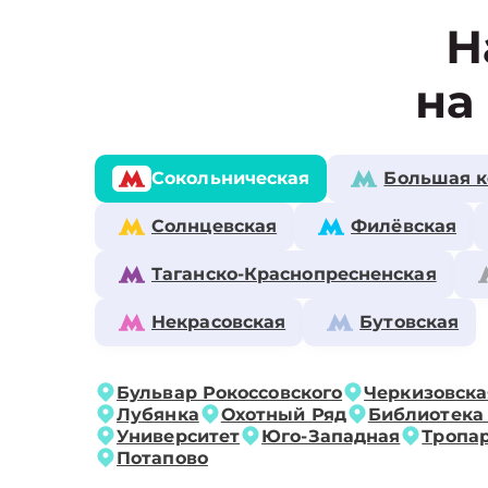
Н
на
Сокольническая
Большая к
Солнцевская
Филёвская
Таганско-Краснопресненская
Некрасовская
Бутовская
Бульвар Рокоссовского
Черкизовска
Лубянка
Охотный Ряд
Библиотека
Университет
Юго-Западная
Тропа
Потапово