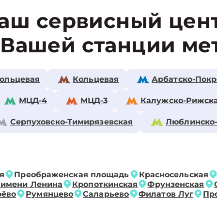
аш сервисный цен
 Вашей станции ме
ольцевая
Кольцевая
Арбатско-Покр
МЦД-4
МЦД-3
Калужско-Рижск
Серпуховско-Тимирязевская
Люблинско
я
Преображенская площадь
Красносельская
 имени Ленина
Кропоткинская
Фрунзенская
рёво
Румянцево
Саларьево
Филатов Луг
Пр