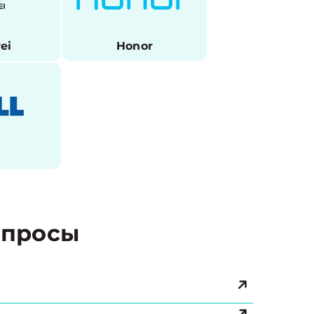
ei
Honor
l
просы