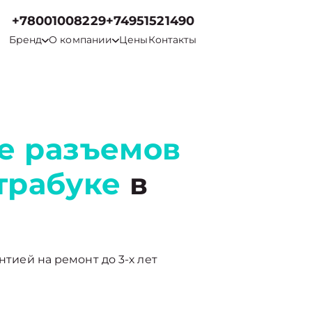
+78001008229
+74951521490
Бренд
О компании
Цены
Контакты
е разъемов
трабуке
в
нтией на ремонт до 3-х лет