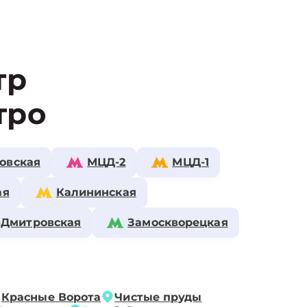
тр
тро
овская
МЦД-2
МЦД-1
ая
Калининская
-Дмитровская
Замоскворецкая
Красные Ворота
Чистые пруды