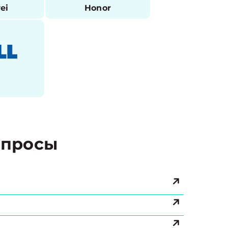
ei
Honor
l
просы