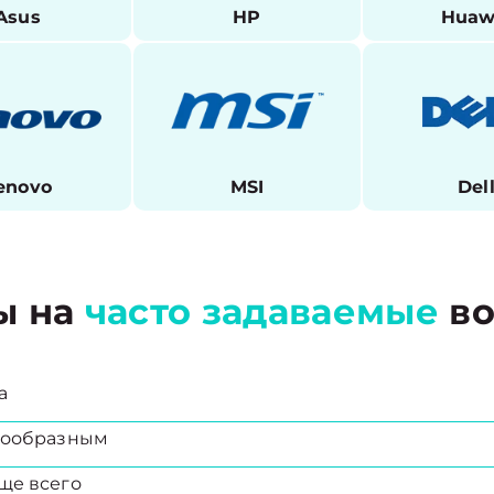
Asus
HP
Huaw
enovo
MSI
Del
ы на
часто задаваемые
во
а
есообразным
ще всего