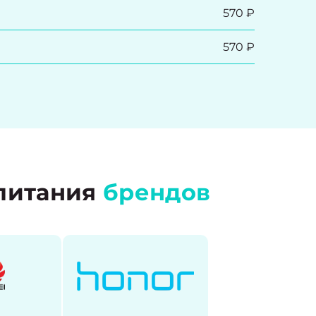
570 ₽
570 ₽
 питания
брендов