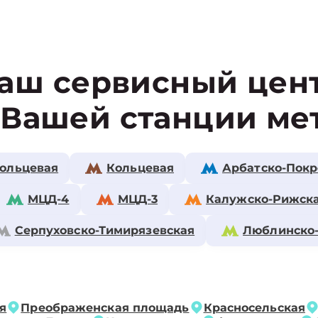
аш сервисный цен
 Вашей станции ме
ольцевая
Кольцевая
Арбатско-Покр
МЦД-4
МЦД-3
Калужско-Рижск
Серпуховско-Тимирязевская
Люблинско
я
Преображенская площадь
Красносельская