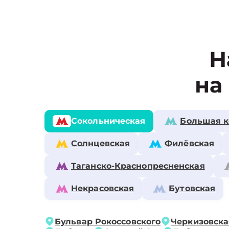
Н
на
Сокольническая
Большая к
Солнцевская
Филёвская
Таганско-Краснопресненская
Некрасовская
Бутовская
Бульвар Рокоссовского
Черкизовска