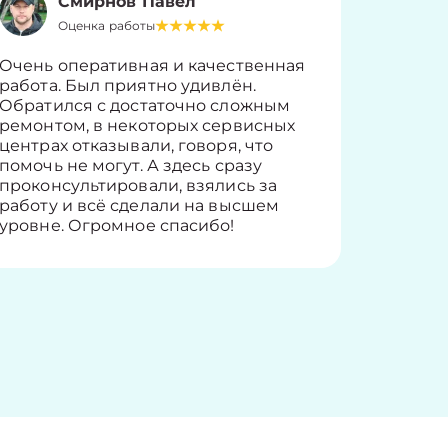
Смирнов Павел
Оценка работы
О
Очень оперативная и качественная
Работу 
работа. Был приятно удивлён.
вопросы
Обратился с достаточно сложным
такие п
ремонтом, в некоторых сервисных
только 
центрах отказывали, говоря, что
информ
помочь не могут. А здесь сразу
оставит
проконсультировали, взялись за
здорово
работу и всё сделали на высшем
уровне. Огромное спасибо!