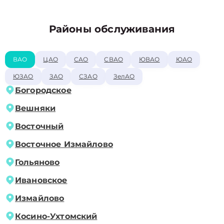
Районы обслуживания
ВАО
ЦАО
САО
СВАО
ЮВАО
ЮАО
ЮЗАО
ЗАО
СЗАО
ЗелАО
Богородское
Вешняки
Восточный
Восточное Измайлово
Гольяново
Ивановское
Измайлово
Косино-Ухтомский