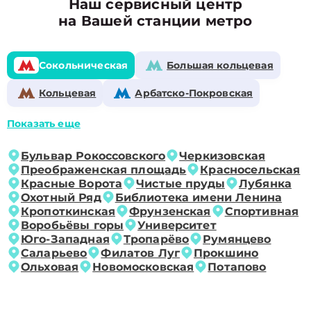
Наш сервисный центр
на Вашей станции метро
Сокольническая
Большая кольцевая
Кольцевая
Арбатско-Покровская
Показать еще
Бульвар Рокоссовского
Черкизовская
Преображенская площадь
Красносельская
Красные Ворота
Чистые пруды
Лубянка
Охотный Ряд
Библиотека имени Ленина
Кропоткинская
Фрунзенская
Спортивная
Воробьёвы горы
Университет
Юго-Западная
Тропарёво
Румянцево
Саларьево
Филатов Луг
Прокшино
Ольховая
Новомосковская
Потапово