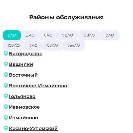
Районы обслуживания
ВАО
ЦАО
САО
СВАО
ЮВАО
ЮАО
ЮЗАО
ЗАО
СЗАО
ЗелАО
Богородское
Вешняки
Восточный
Восточное Измайлово
Гольяново
Ивановское
Измайлово
Косино-Ухтомский