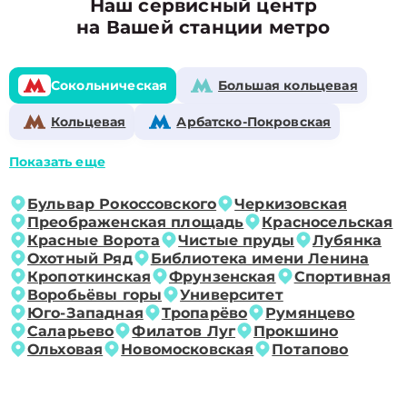
Наш сервисный центр
на Вашей станции метро
Сокольническая
Большая кольцевая
Кольцевая
Арбатско-Покровская
Показать еще
Бульвар Рокоссовского
Черкизовская
Преображенская площадь
Красносельская
Красные Ворота
Чистые пруды
Лубянка
Охотный Ряд
Библиотека имени Ленина
Кропоткинская
Фрунзенская
Спортивная
Воробьёвы горы
Университет
Юго-Западная
Тропарёво
Румянцево
Саларьево
Филатов Луг
Прокшино
Ольховая
Новомосковская
Потапово