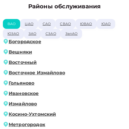
Районы обслуживания
ВАО
ЦАО
САО
СВАО
ЮВАО
ЮАО
ЮЗАО
ЗАО
СЗАО
ЗелАО
Богородское
Вешняки
Восточный
Восточное Измайлово
Гольяново
Ивановское
Измайлово
Косино-Ухтомский
Метрогородок