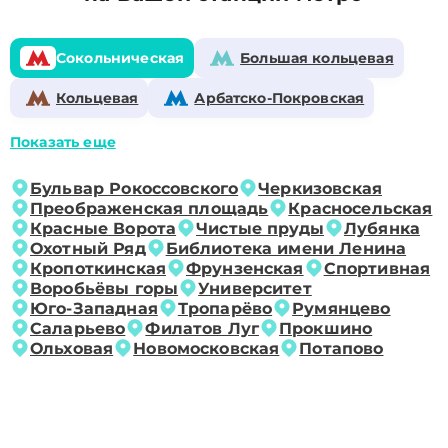
Сокольническая
Большая кольцевая
Кольцевая
Арбатско-Покровская
Показать еще
Бульвар Рокоссовского
Черкизовская
Преображенская площадь
Красносельская
Красные Ворота
Чистые пруды
Лубянка
Охотный Ряд
Библиотека имени Ленина
Кропоткинская
Фрунзенская
Спортивная
Воробьёвы горы
Университет
Юго-Западная
Тропарёво
Румянцево
Саларьево
Филатов Луг
Прокшино
Ольховая
Новомосковская
Потапово