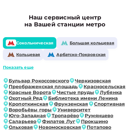
Наш сервисный центр
на Вашей станции метро
Сокольническая
Большая кольцевая
Кольцевая
Арбатско-Покровская
Показать еще
Бульвар Рокоссовского
Черкизовская
Преображенская площадь
Красносельская
Красные Ворота
Чистые пруды
Лубянка
Охотный Ряд
Библиотека имени Ленина
Кропоткинская
Фрунзенская
Спортивная
Воробьёвы горы
Университет
Юго-Западная
Тропарёво
Румянцево
Саларьево
Филатов Луг
Прокшино
Ольховая
Новомосковская
Потапово