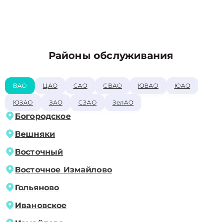
Районы обслуживания
ВАО
ЦАО
САО
СВАО
ЮВАО
ЮАО
ЮЗАО
ЗАО
СЗАО
ЗелАО
Богородское
Вешняки
Восточный
Восточное Измайлово
Гольяново
Ивановское