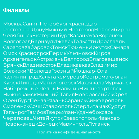
Филиалы
Москва
Санкт-Петербург
Краснодар
Ростов-на-Дону
Нижний Новгород
Новосибирск
Челябинск
Екатеринбург
Казань
Уфа
Воронеж
Волгоград
Барнаул
Ижевск
Тольятти
Ярославль
Саратов
Хабаровск
Томск
Тюмень
Иркутск
Самара
Омск
Красноярск
Пермь
Ульяновск
Киров
Архангельск
Астрахань
Белгород
Благовещенск
Брянск
Владивосток
Владикавказ
Владимир
Волжский
Вологда
Грозный
Йошкар-Ола
Калининград
Калуга
Кемерово
Кострома
Курган
Курск
Липецк
Магнитогорск
Махачкала
Мурманск
Набережные Челны
Нальчик
Нижневартовск
Нижнекамск
Нижний Тагил
Новороссийск
Орёл
Оренбург
Пенза
Рязань
Саранск
Симферополь
Смоленск
Сочи
Ставрополь
Стерлитамак
Сургут
Таганрог
Тамбов
Тверь
Улан-Удэ
Чебоксары
Череповец
Чита
Якутск
Севастополь
Иваново
Новокузнецк
Донецк
Мариуполь
Луганск
Политика конфиденциальности