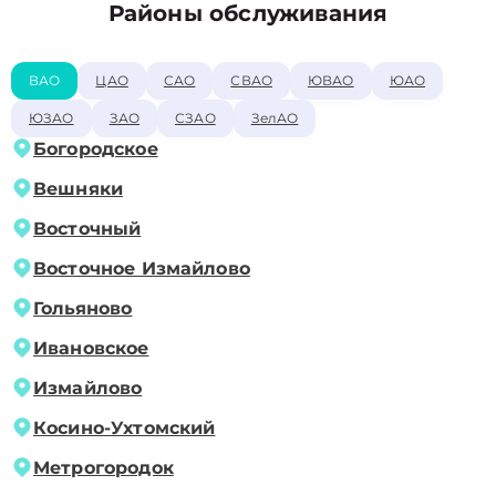
Районы обслуживания
ВАО
ЦАО
САО
СВАО
ЮВАО
ЮАО
ЮЗАО
ЗАО
СЗАО
ЗелАО
Богородское
Вешняки
Восточный
Восточное Измайлово
Гольяново
Ивановское
Измайлово
Косино-Ухтомский
Метрогородок