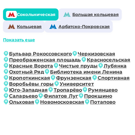
Сокольническая
Большая кольцевая
Кольцевая
Арбатско-Покровская
Показать еще
Бульвар Рокоссовского
Черкизовская
Преображенская площадь
Красносельская
Красные Ворота
Чистые пруды
Лубянка
Охотный Ряд
Библиотека имени Ленина
Кропоткинская
Фрунзенская
Спортивная
Воробьёвы горы
Университет
Юго-Западная
Тропарёво
Румянцево
Саларьево
Филатов Луг
Прокшино
Ольховая
Новомосковская
Потапово