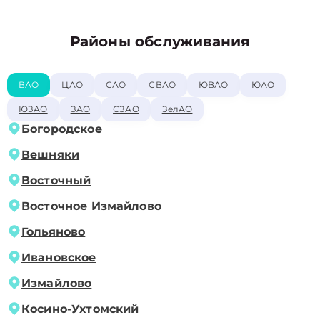
Районы обслуживания
ВАО
ЦАО
САО
СВАО
ЮВАО
ЮАО
ЮЗАО
ЗАО
СЗАО
ЗелАО
Богородское
Вешняки
Восточный
Восточное Измайлово
Гольяново
Ивановское
Измайлово
Косино-Ухтомский