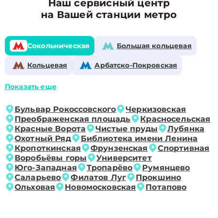
Наш сервисный центр
на Вашей станции метро
Сокольническая
Большая кольцевая
Кольцевая
Арбатско-Покровская
Показать еще
Бульвар Рокоссовского
Черкизовская
Преображенская площадь
Красносельская
Красные Ворота
Чистые пруды
Лубянка
Охотный Ряд
Библиотека имени Ленина
Кропоткинская
Фрунзенская
Спортивная
Воробьёвы горы
Университет
Юго-Западная
Тропарёво
Румянцево
Саларьево
Филатов Луг
Прокшино
Ольховая
Новомосковская
Потапово