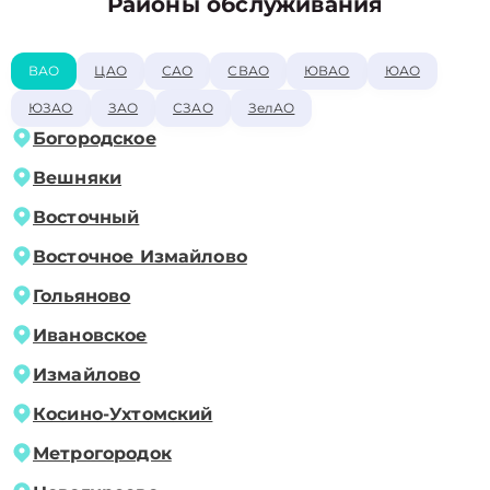
Районы обслуживания
ВАО
ЦАО
САО
СВАО
ЮВАО
ЮАО
ЮЗАО
ЗАО
СЗАО
ЗелАО
Богородское
Вешняки
Восточный
Восточное Измайлово
Гольяново
Ивановское
Измайлово
Косино-Ухтомский
Метрогородок