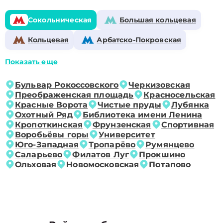
Сокольническая
Большая кольцевая
Кольцевая
Арбатско-Покровская
Показать еще
Бульвар Рокоссовского
Черкизовская
Преображенская площадь
Красносельская
Красные Ворота
Чистые пруды
Лубянка
Охотный Ряд
Библиотека имени Ленина
Кропоткинская
Фрунзенская
Спортивная
Воробьёвы горы
Университет
Юго-Западная
Тропарёво
Румянцево
Саларьево
Филатов Луг
Прокшино
Ольховая
Новомосковская
Потапово