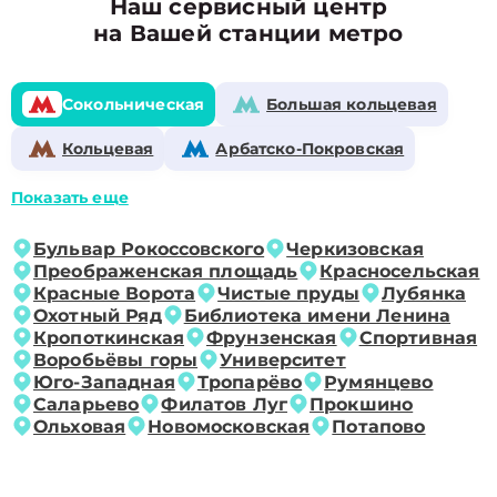
Наш сервисный центр
на Вашей станции метро
Сокольническая
Большая кольцевая
Кольцевая
Арбатско-Покровская
Показать еще
Бульвар Рокоссовского
Черкизовская
Преображенская площадь
Красносельская
Красные Ворота
Чистые пруды
Лубянка
Охотный Ряд
Библиотека имени Ленина
Кропоткинская
Фрунзенская
Спортивная
Воробьёвы горы
Университет
Юго-Западная
Тропарёво
Румянцево
Саларьево
Филатов Луг
Прокшино
Ольховая
Новомосковская
Потапово