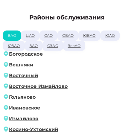
Районы обслуживания
ВАО
ЦАО
САО
СВАО
ЮВАО
ЮАО
ЮЗАО
ЗАО
СЗАО
ЗелАО
Богородское
Вешняки
Восточный
Восточное Измайлово
Гольяново
Ивановское
Измайлово
Косино-Ухтомский