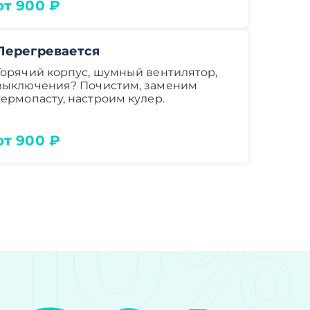
от 900 ₽
Перегревается
Горячий корпус, шумный вентилятор,
выключения? Почистим, заменим
термопасту, настроим кулер.
от 900 ₽
10%