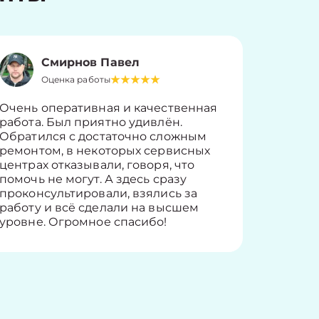
Смирнов Павел
Оценка работы
О
Очень оперативная и качественная
Работу 
работа. Был приятно удивлён.
вопросы
Обратился с достаточно сложным
такие п
ремонтом, в некоторых сервисных
только 
центрах отказывали, говоря, что
информ
помочь не могут. А здесь сразу
оставит
проконсультировали, взялись за
здорово
работу и всё сделали на высшем
уровне. Огромное спасибо!