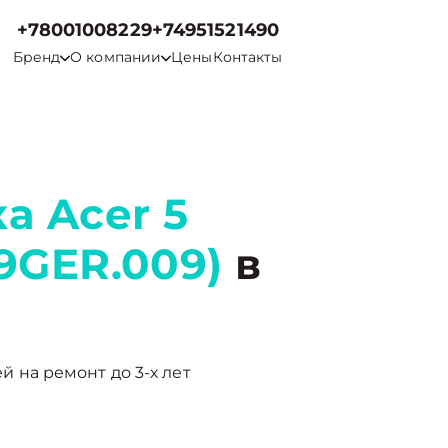
+78001008229
+74951521490
Бренд
О компании
Цены
Контакты
а Acer 5
9GER.009)
в
ей на ремонт до 3-х лет