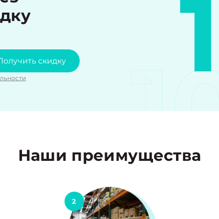
идку
1
Получить скидку
льности
Наши преимущества
2