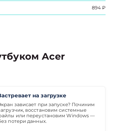
894 ₽
тбуком Acer
Застревает на загрузке
Экран зависает при запуске? Починим
загрузчик, восстановим системные
файлы или переустановим Windows —
без потери данных.