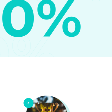
10%
0%
3